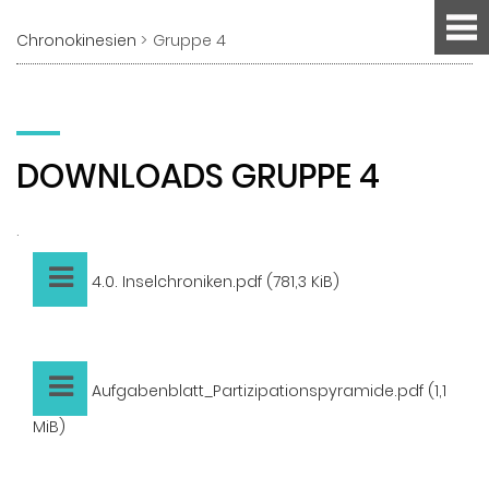
Chronokinesien
Gruppe 4
DOWNLOADS GRUPPE 4
.
4.0. Inselchroniken.pdf
(781,3 KiB)
Aufgabenblatt_Partizipationspyramide.pdf
(1,1
MiB)